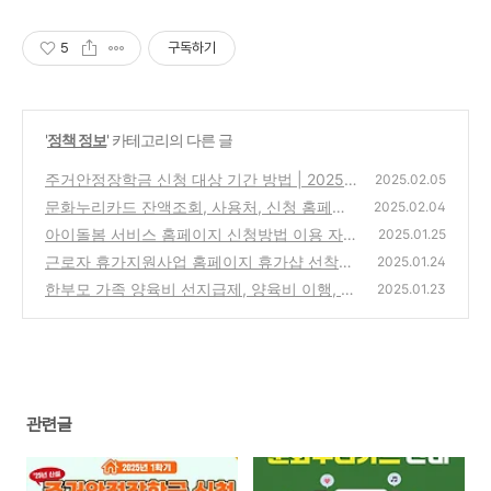
5
구독하기
'
정책 정보
' 카테고리의 다른 글
주거안정장학금 신청 대상 기간 방법 | 2025
2025.02.05
년도 1학기 한국장학재단 주거안정장학금 지
문화누리카드 잔액조회, 사용처, 신청 홈페이
2025.02.04
금 바로 신청하세요
지 바로가기
(0)
아이돌봄 서비스 홈페이지 신청방법 이용 자격
(0)
2025.01.25
아이돌보미 긴급돌봄
근로자 휴가지원사업 홈페이지 휴가샵 선착순
(0)
2025.01.24
모집
한부모 가족 양육비 선지급제, 양육비 이행, 양
(0)
2025.01.23
육비 증액, 주거지원
(0)
관련글