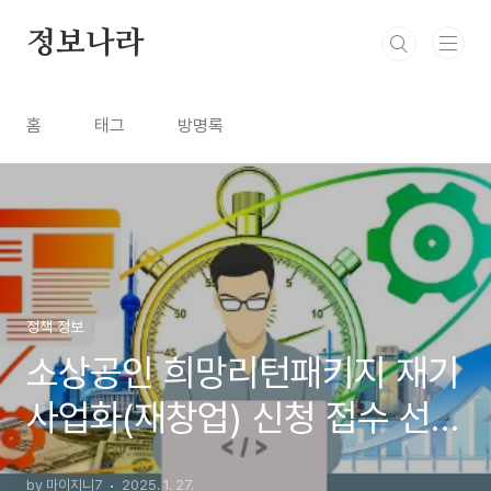
본문 바로가기
정보나라
홈
태그
방명록
정책 정보
소상공인 희망리턴패키지 재기
사업화(재창업) 신청 접수 선정
지원금 총정리
by 마이지니7
2025. 1. 27.