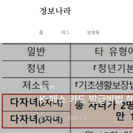
본문 바로가기
정보나라
홈
태그
방명록
정책 정보
K-패스 카드 발급방법 
by 마이지니7
2025. 1. 3.