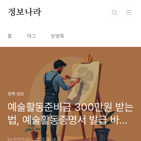
본문 바로가기
정보나라
홈
태그
방명록
정책 정보
예술활동준비금 300만원 받는
법, 예술활동증명서 발급 바로
가기
by 마이지니7
2025. 3. 10.