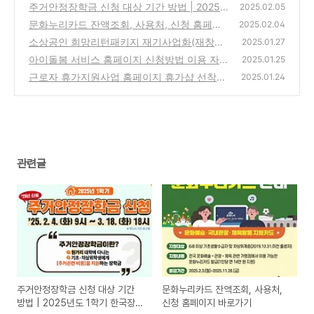
주거안정장학금 신청 대상 기간 방법 | 2025
2025.02.05
년도 1학기 한국장학재단 주거안정장학금 지
문화누리카드 잔액조회, 사용처, 신청 홈페이
2025.02.04
금 바로 신청하세요
지 바로가기
(0)
소상공인 희망리턴패키지 재기사업화(재창업)
(0)
2025.01.27
신청 접수 선정 지원금 총정리
아이돌봄 서비스 홈페이지 신청방법 이용 자격
(0)
2025.01.25
아이돌보미 긴급돌봄
근로자 휴가지원사업 홈페이지 휴가샵 선착순
(0)
2025.01.24
모집
(0)
관련글
주거안정장학금 신청 대상 기간
문화누리카드 잔액조회, 사용처,
방법 | 2025년도 1학기 한국장학
신청 홈페이지 바로가기