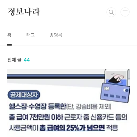
본문 바로가기
정보나라
홈
태그
방명록
전체 글
44